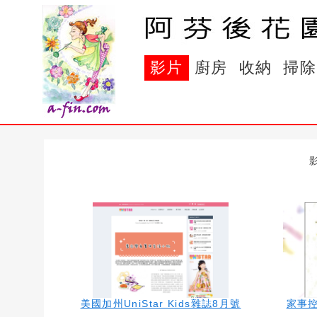
影片
廚房
收納
掃除
美國加州UniStar Kids雜誌8月號
家事