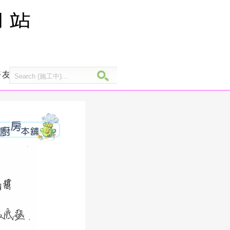
友, [阿芬後花園]誕生於上個世紀末, 10多年來,我們