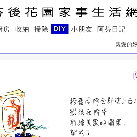
DIY
廚房
收納
掃除
小朋友
阿芬日記
親愛的好