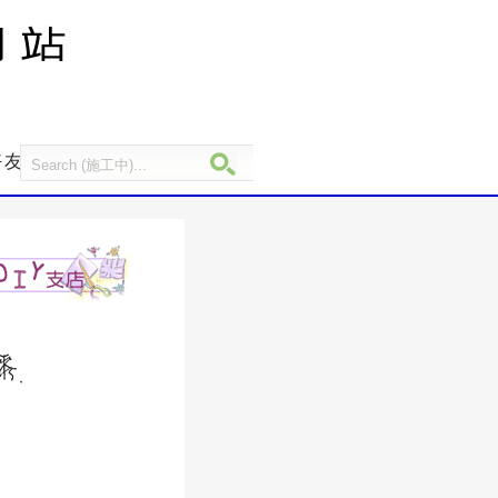
友, [阿芬後花園]誕生於上個世紀末, 10多年來,我們